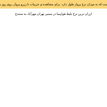
است که به میزان نرخ پرواز طول دارد. برای مشاهده ی جزییات یا رزرو پرواز، روی رو
ارزان ترین نرخ بلیط هواپیما در مسیر تهران مهرآباد به سنندج