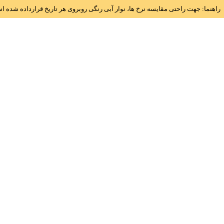
راهنما: جهت راحتی مقایسه نرخ ها، نوار آبی رنگی روبروی هر تاریخ قرارداده شده 